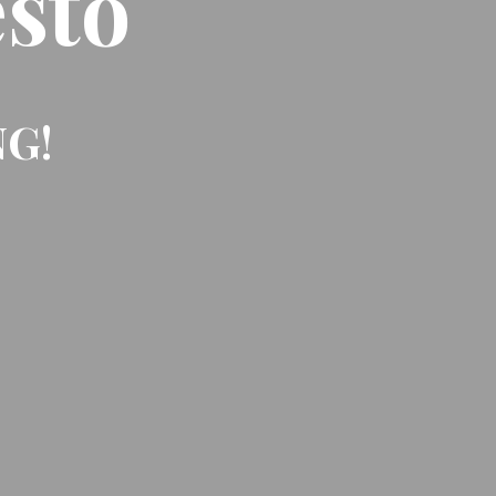
sto
NG!