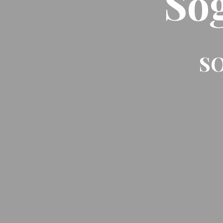
So
SO